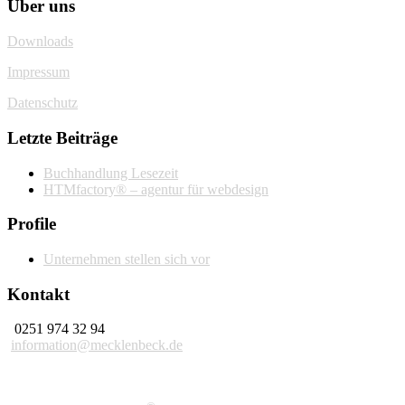
Über uns
Downloads
Impressum
Datenschutz
Letzte Beiträge
Buchhandlung Lesezeit
HTMfactory® – agentur für webdesign
Profile
Unternehmen stellen sich vor
Kontakt
0251 974 32 94
information@mecklenbeck.de